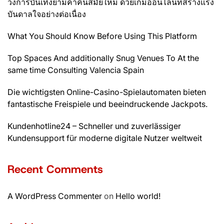
วงการบันเทิงยามค่ำคืนสมัยใหม่ ด้วยเกมออนไลน์ที่สร้างแรง
บันดาลใจอย่างต่อเนื่อง
What You Should Know Before Using This Platform
Top Spaces And additionally Snug Venues To At the
same time Consulting Valencia Spain
Die wichtigsten Online-Casino-Spielautomaten bieten
fantastische Freispiele und beeindruckende Jackpots.
Kundenhotline24 – Schneller und zuverlässiger
Kundensupport für moderne digitale Nutzer weltweit
Recent Comments
A WordPress Commenter
on
Hello world!