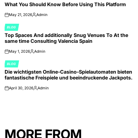
What You Should Know Before Using This Platform
IN
May 21, 2026
Admin
on
Posted
by
BLOG
POSTED
Top Spaces And additionally Snug Venues To At the
IN
same time Consulting Valencia Spain
May 1, 2026
Admin
on
Posted
by
BLOG
POSTED
Die wichtigsten Online-Casino-Spielautomaten bieten
IN
fantastische Freispiele und beeindruckende Jackpots.
April 30, 2026
Admin
on
Posted
by
MORE FROM