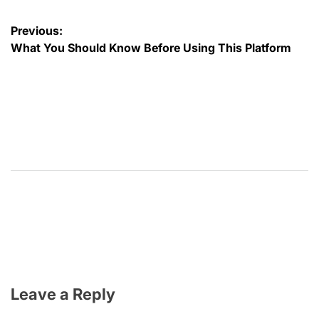
Post
Previous:
What You Should Know Before Using This Platform
navigation
Leave a Reply