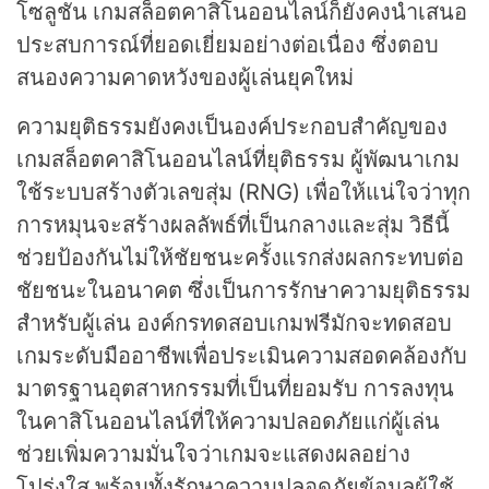
โซลูชัน เกมสล็อตคาสิโนออนไลน์ก็ยังคงนำเสนอ
ประสบการณ์ที่ยอดเยี่ยมอย่างต่อเนื่อง ซึ่งตอบ
สนองความคาดหวังของผู้เล่นยุคใหม่
ความยุติธรรมยังคงเป็นองค์ประกอบสำคัญของ
เกมสล็อตคาสิโนออนไลน์ที่ยุติธรรม ผู้พัฒนาเกม
ใช้ระบบสร้างตัวเลขสุ่ม (RNG) เพื่อให้แน่ใจว่าทุก
การหมุนจะสร้างผลลัพธ์ที่เป็นกลางและสุ่ม วิธีนี้
ช่วยป้องกันไม่ให้ชัยชนะครั้งแรกส่งผลกระทบต่อ
ชัยชนะในอนาคต ซึ่งเป็นการรักษาความยุติธรรม
สำหรับผู้เล่น องค์กรทดสอบเกมฟรีมักจะทดสอบ
เกมระดับมืออาชีพเพื่อประเมินความสอดคล้องกับ
มาตรฐานอุตสาหกรรมที่เป็นที่ยอมรับ การลงทุน
ในคาสิโนออนไลน์ที่ให้ความปลอดภัยแก่ผู้เล่น
ช่วยเพิ่มความมั่นใจว่าเกมจะแสดงผลอย่าง
โปร่งใส พร้อมทั้งรักษาความปลอดภัยข้อมูลผู้ใช้