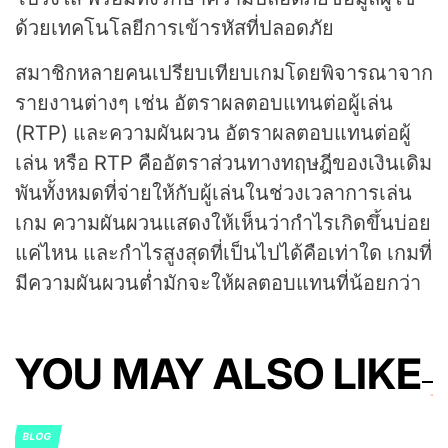
ด้วยเทคโนโลยีการเข้ารหัสที่ปลอดภัย
สมาชิกหลายคนเปรียบเทียบเกมโดยพิจารณาจาก
รายงานต่างๆ เช่น อัตราผลตอบแทนต่อผู้เล่น
(RTP) และความผันผวน อัตราผลตอบแทนต่อผู้
เล่น หรือ RTP คืออัตราส่วนทางทฤษฎีของเงินเดิม
พันทั้งหมดที่จ่ายให้กับผู้เล่นในช่วงเวลาการเล่น
เกม ความผันผวนแสดงให้เห็นว่ากำไรเกิดขึ้นบ่อย
แค่ไหน และกำไรสูงสุดที่เป็นไปได้คือเท่าใด เกมที่
มีความผันผวนต่ำมักจะให้ผลตอบแทนที่น้อยกว่า
YOU MAY ALSO LIKE
BLOG
POSTED