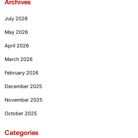
Archives
July 2026
May 2026
April 2026
March 2026
February 2026
December 2025
November 2025
October 2025
Categories