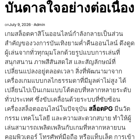
บันดาลใจอย่างต่อเนื่อง
on
July 9, 2026
Admin
เกมสล็อตคาสิโนออนไลน์กำลังกลายเป็นส่วน
สำคัญของวงการบันเทิงยามค่ำคืนออนไลน์ ดึงดูด
ผู้เล่นจากทั่วทุกมุมโลกด้วยรูปแบบการเล่นที่
สนุกสนาน ภาพสีสันสดใส และสัญลักษณ์ที่
เปลี่ยนแปลงอยู่ตลอดเวลา สิ่งที่พัฒนามาจาก
เครื่องเกมแบบกลไกธรรมดาที่มีมูลค่าไม่สูง ได้
เปลี่ยนไปเป็นเกมแบบโต้ตอบที่หลากหลายระดับ
ทั่วประเทศ ซึ่งขับเคลื่อนด้วยระบบที่ซับซ้อน
เครื่องสล็อตออนไลน์ในปัจจุบัน
สล็อตPG
มีนวัต
กรรม เทคโนโลยี และความสะดวกสบาย ทำให้ผู้
เล่นสามารถเพลิดเพลินกับเกมที่หลากหลายบน
คอมพิวเตอร์ โทรศัพท์มือถือ หรือแท็บเล็ต การเข้า