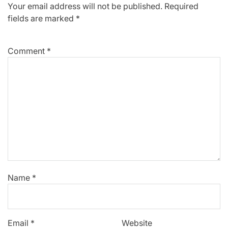
Your email address will not be published.
Required
fields are marked
*
Comment
*
Name
*
Email
*
Website